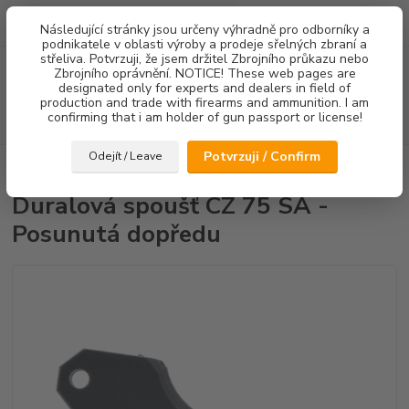
0
ks
Následující stránky jsou určeny výhradně pro odborníky a
za
0,00 Kč
podnikatele v oblasti výroby a prodeje sřelných zbraní a
střeliva. Potvrzuji, že jsem držitel Zbrojního průkazu nebo
Menu
Zbrojního oprávnění. NOTICE! These web pages are
designated only for experts and dealers in field of
production and trade with firearms and ammunition. I am
confirming that i am holder of gun passport or license!
Hledat
Potvrzuji / Confirm
Odejít / Leave
Úvod
Spouště
Duralová spoušť CZ 75 SA - Posunutá dopředu
Duralová spoušť CZ 75 SA -
Posunutá dopředu