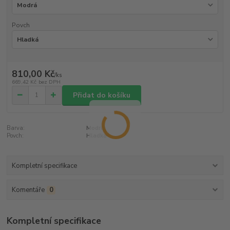
Povch
810,00 Kč
/
ks
669,42 Kč
bez DPH
Přidat do košíku
Barva:
Modrá
Povch:
Hladká
Kompletní specifikace
Komentáře
0
Kompletní specifikace