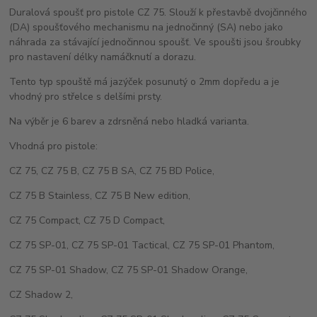
Duralová spoušť pro pistole CZ 75. Slouží k přestavbě dvojčinného
(DA) spoušťového mechanismu na jednočinný (SA) nebo jako
náhrada za stávající jednočinnou spoušť. Ve spoušti jsou šroubky
pro nastavení délky namáčknutí a dorazu.
Tento typ spouště má jazýček posunutý o 2mm dopředu a je
vhodný pro střelce s delšími prsty.
Na výběr je 6 barev a zdrsněná nebo hladká varianta.
Vhodná pro pistole:
CZ 75, CZ 75 B, CZ 75 B SA, CZ 75 BD Police,
CZ 75 B Stainless, CZ 75 B New edition,
CZ 75 Compact, CZ 75 D Compact,
CZ 75 SP-01, CZ 75 SP-01 Tactical, CZ 75 SP-01 Phantom,
CZ 75 SP-01 Shadow, CZ 75 SP-01 Shadow Orange,
CZ Shadow 2,