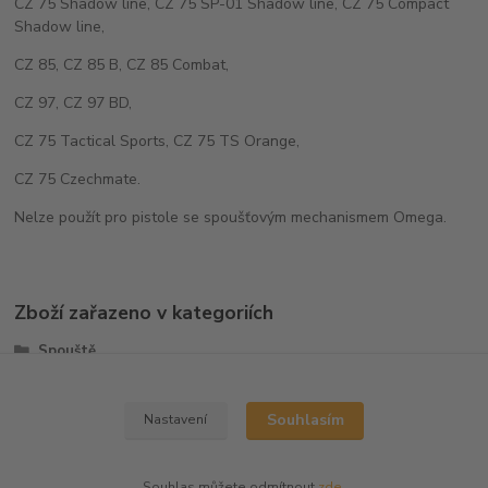
CZ 75 Shadow line, CZ 75 SP-01 Shadow line, CZ 75 Compact
Shadow line,
CZ 85, CZ 85 B, CZ 85 Combat,
CZ 97, CZ 97 BD,
CZ 75 Tactical Sports, CZ 75 TS Orange,
CZ 75 Czechmate.
Nelze použít pro pistole se spoušťovým mechanismem Omega.
Zboží zařazeno v kategoriích
Spouště
CZ75/CZ85
Souhlasím
Nastavení
Souhlas můžete odmítnout
zde
.