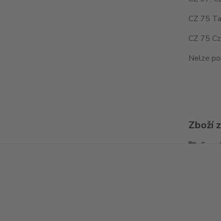
CZ 75 Ta
CZ 75 Cz
Nelze po
Zboží 
Spou