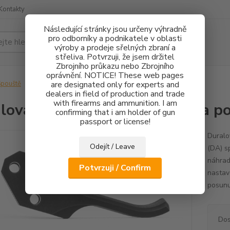
Kontakty
Následující stránky jsou určeny výhradně
pro odborníky a podnikatele v oblasti
Hledat
výroby a prodeje sřelných zbraní a
střeliva. Potvrzuji, že jsem držitel
Zbrojního průkazu nebo Zbrojního
oprávnění. NOTICE! These web pages
pouště
Duralová spoušť CZ 75 SA - Extra posunutá dopředu
are designated only for experts and
dealers in field of production and trade
with firearms and ammunition. I am
lová spoušť CZ 75 SA - Extra p
confirming that i am holder of gun
passport or license!
Duralo
Odejít / Leave
(DA) s
náhrad
Potvrzuji / Confirm
nastav
posunu
Dos