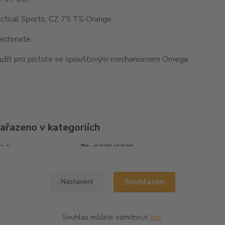
ctical Sports, CZ 75 TS Orange,
echmate.
užít pro pistole se spoušťovým mechanismem Omega.
zařazeno v kategoriích
ště
CZ75/CZ85
Souhlasím
Nastavení
Souhlas můžete odmítnout
zde
.