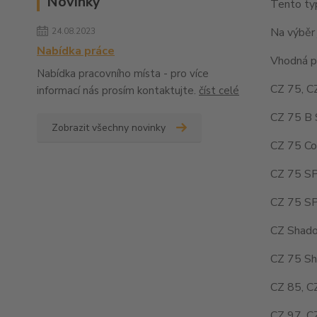
Novinky
Tento ty
Na výběr 
24.08.2023
Nabídka práce
Vhodná pr
Nabídka pracovního místa - pro více
CZ 75, C
informací nás prosím kontaktujte.
číst celé
CZ 75 B 
Zobrazit všechny novinky
CZ 75 Co
CZ 75 SP
CZ 75 SP
CZ Shado
CZ 75 Sh
CZ 85, C
CZ 97, C