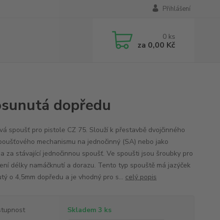
Přihlášení
0
ks
za
0,00 Kč
osunutá dopředu
vá spoušť pro pistole CZ 75. Slouží k přestavbě dvojčinného
poušťového mechanismu na jednočinný (SA) nebo jako
a za stávající jednočinnou spoušť. Ve spoušti jsou šroubky pro
ení délky namáčknutí a dorazu. Tento typ spouště má jazýček
tý o 4,5mm dopředu a je vhodný pro s...
celý popis
tupnost
Skladem 3 ks