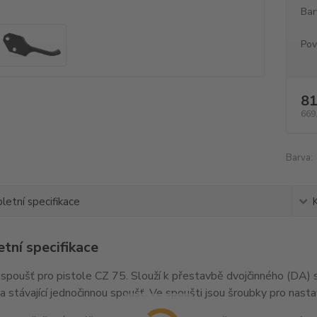
Bar
Pov
81
669
Barva:
etní specifikace
tní specifikace
spoušť pro pistole CZ 75. Slouží k přestavbě dvojčinného (DA)
a stávající jednočinnou spoušť. Ve spoušti jsou šroubky pro nast