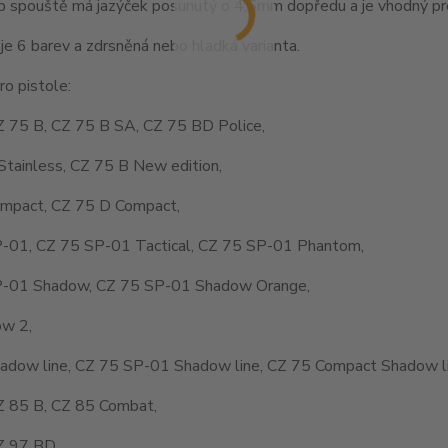
p spouště má jazýček posunutý o 4,5mm dopředu a je vhodný pro
je 6 barev a zdrsněná nebo hladká varianta.
o pistole:
Z 75 B, CZ 75 B SA, CZ 75 BD Police,
Stainless, CZ 75 B New edition,
mpact, CZ 75 D Compact,
-01, CZ 75 SP-01 Tactical, CZ 75 SP-01 Phantom,
-01 Shadow, CZ 75 SP-01 Shadow Orange,
w 2,
adow line, CZ 75 SP-01 Shadow line, CZ 75 Compact Shadow li
Z 85 B, CZ 85 Combat,
Z 97 BD,