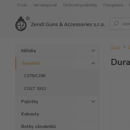
O nás
Jak nakupovat
Obchodní podmínky
Fotogalerie
Úvod
S
Mířidla
Dura
Spouště
CZ75/CZ85
COLT 1911
Pojistky
Kohouty
Botky zásobníků