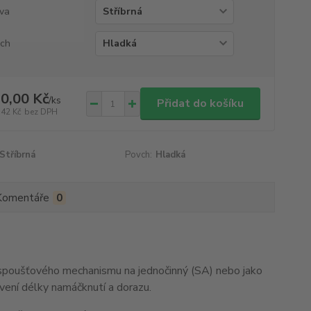
va
ch
0,00 Kč
/
ks
Přidat do košíku
,42 Kč
bez DPH
Stříbrná
Povch:
Hladká
Komentáře
0
 spoušťového mechanismu na jednočinný (SA) nebo jako
avení délky namáčknutí a dorazu.