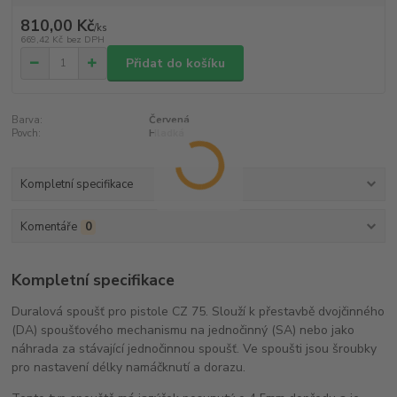
810,00 Kč
/
ks
669,42 Kč
bez DPH
Přidat do košíku
Barva:
Červená
Povch:
Hladká
Kompletní specifikace
Komentáře
0
Kompletní specifikace
Duralová spoušť pro pistole CZ 75. Slouží k přestavbě dvojčinného
(DA) spoušťového mechanismu na jednočinný (SA) nebo jako
náhrada za stávající jednočinnou spoušť. Ve spoušti jsou šroubky
pro nastavení délky namáčknutí a dorazu.