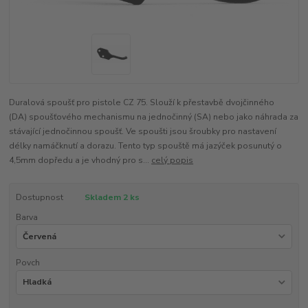
Duralová spoušť pro pistole CZ 75. Slouží k přestavbě dvojčinného
(DA) spoušťového mechanismu na jednočinný (SA) nebo jako náhrada za
stávající jednočinnou spoušť. Ve spoušti jsou šroubky pro nastavení
délky namáčknutí a dorazu. Tento typ spouště má jazýček posunutý o
4,5mm dopředu a je vhodný pro s...
celý popis
Dostupnost
Skladem 2 ks
Barva
Povch