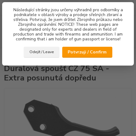
0
ks
Následující stránky jsou určeny výhradně pro odborníky a
za
0,00 Kč
podnikatele v oblasti výroby a prodeje sřelných zbraní a
střeliva. Potvrzuji, že jsem držitel Zbrojního průkazu nebo
Menu
Zbrojního oprávnění. NOTICE! These web pages are
designated only for experts and dealers in field of
production and trade with firearms and ammunition. I am
confirming that i am holder of gun passport or license!
Hledat
Potvrzuji / Confirm
Odejít / Leave
Úvod
Spouště
Duralová spoušť CZ 75 SA - Extra posunutá dopředu
Duralová spoušť CZ 75 SA -
Extra posunutá dopředu