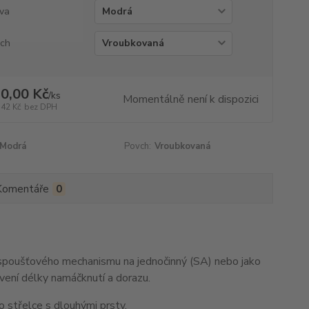
va
ch
0,00 Kč
/
ks
Momentálně není k dispozici
,42 Kč
bez DPH
Modrá
Povch:
Vroubkovaná
Komentáře
0
 spoušťového mechanismu na jednočinný (SA) nebo jako
avení délky namáčknutí a dorazu.
 střelce s dlouhými prsty.