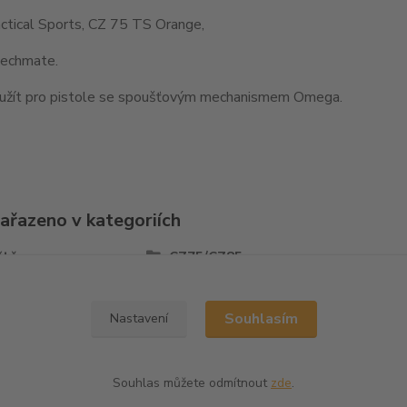
ctical Sports, CZ 75 TS Orange,
echmate.
užít pro pistole se spoušťovým mechanismem Omega.
zařazeno v kategoriích
ště
CZ75/CZ85
Souhlasím
Nastavení
Souhlas můžete odmítnout
zde
.