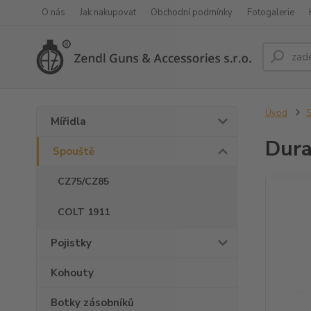
O nás
Jak nakupovat
Obchodní podmínky
Fotogalerie
Úvod
S
Mířidla
Dura
Spouště
CZ75/CZ85
COLT 1911
Pojistky
Kohouty
Botky zásobníků