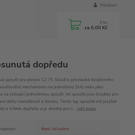
Přihlášení
0
ks
za
0,00 Kč
osunutá dopředu
vá spoušť pro pistole CZ 75. Slouží k přestavbě dvojčinného
poušťového mechanismu na jednočinný (SA) nebo jako
a za stávající jednočinnou spoušť. Ve spoušti jsou šroubky pro
ení délky namáčknutí a dorazu. Tento typ spouště má jazýček
tý o 4,5mm dopředu a je vhodný pro s...
celý popis
tupnost
Není skladem