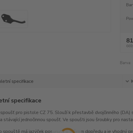
Bar
Pov
81
669
Barva:
etní specifikace
tní specifikace
spoušť pro pistole CZ 75. Slouží k přestavbě dvojčinného (DA)
a stávající jednočinnou spoušť. Ve spoušti jsou šroubky pro nast
p spouště má jazýček posunutý o 4,5mm dopředu a je vhodný pro