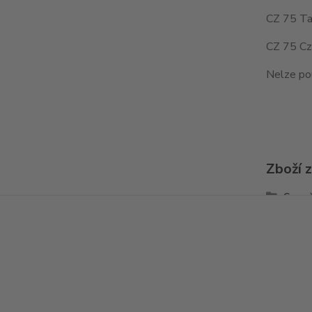
CZ 75 Ta
CZ 75 Cz
Nelze po
Zboží 
Spou