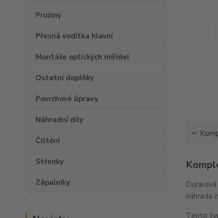
Pružiny
Přesná vodítka hlavní
Montáže optických mířidel
Ostatní doplňky
Povrchové úpravy
Náhradní díly
Kompl
Čištění
Střenky
Komple
Zápalníky
Duralová 
náhrada z
Tento ty