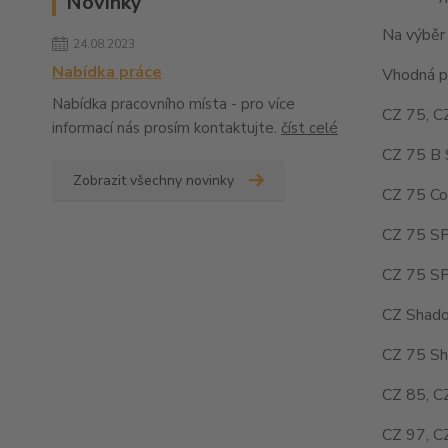
Novinky
Na výběr 
24.08.2023
Nabídka práce
Vhodná pr
Nabídka pracovního místa - pro více
CZ 75, C
informací nás prosím kontaktujte.
číst celé
CZ 75 B 
Zobrazit všechny novinky
CZ 75 Co
CZ 75 SP
CZ 75 SP
CZ Shado
CZ 75 Sh
CZ 85, C
CZ 97, C