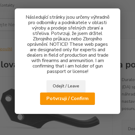
Kontakty
Následující stránky jsou určeny výhradně
pro odborníky a podnikatele v oblasti
Hledat
výroby a prodeje sřelných zbraní a
střeliva. Potvrzuji, že jsem držitel
Zbrojního průkazu nebo Zbrojního
oprávnění. NOTICE! These web pages
pouště
Duralová spoušť CZ 75 SA - Extra posunutá dopředu
are designated only for experts and
dealers in field of production and trade
with firearms and ammunition. I am
lová spoušť CZ 75 SA - Extra p
confirming that i am holder of gun
passport or license!
Duralo
Odejít / Leave
(DA) s
náhrad
Potvrzuji / Confirm
nastav
posunu
Dos