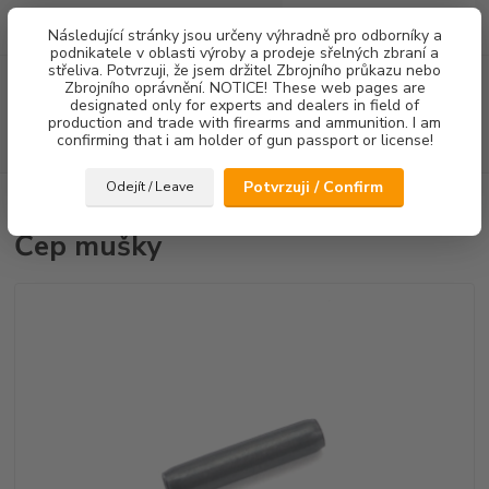
0
ks
Následující stránky jsou určeny výhradně pro odborníky a
za
0,00 Kč
podnikatele v oblasti výroby a prodeje sřelných zbraní a
střeliva. Potvrzuji, že jsem držitel Zbrojního průkazu nebo
Menu
Zbrojního oprávnění. NOTICE! These web pages are
designated only for experts and dealers in field of
production and trade with firearms and ammunition. I am
confirming that i am holder of gun passport or license!
Hledat
Potvrzuji / Confirm
Odejít / Leave
Úvod
Náhradní díly
Čep mušky
Čep mušky