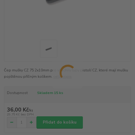
Čep mušky CZ 75 2x10mm pro všechny typy pistolí CZ, které mají mušku
pojištěnou příčným kolíkem.
celý popis
Dostupnost
Skladem 15 ks
36,00 Kč
/
ks
29,75 Kč
bez DPH
Přidat do košíku