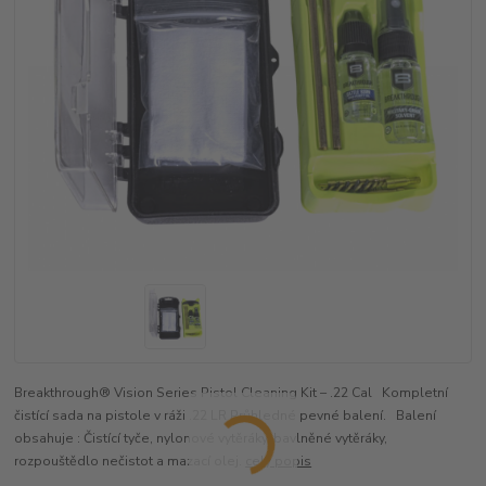
Breakthrough® Vision Series Pistol Cleaning Kit – .22 Cal Kompletní
čistící sada na pistole v ráži .22 LR Průhledné pevné balení. Balení
obsahuje : Čistící tyče, nylonové vytěráky, bavlněné vytěráky,
rozpouštědlo nečistot a mazací olej.
celý popis