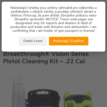
0
ks
Následující stránky jsou určeny výhradně pro odborníky a
za
0,00 Kč
podnikatele v oblasti výroby a prodeje sřelných zbraní a
střeliva. Potvrzuji, že jsem držitel Zbrojního průkazu nebo
Menu
Zbrojního oprávnění. NOTICE! These web pages are
designated only for experts and dealers in field of
production and trade with firearms and ammunition. I am
confirming that i am holder of gun passport or license!
Hledat
Potvrzuji / Confirm
Odejít / Leave
Úvod
Čištění
Breakthrough® Vision Series Pistol Cleaning Kit – .22 Cal
Breakthrough® Vision Series
Pistol Cleaning Kit – .22 Cal