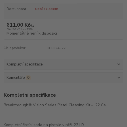
Dostupnost
Není skladem
611,00 Kč
/
ks
504,96 Kč
bez DPH
Momentálně není k dispozici
Číslo produktu:
BT-ECC-22
Kompletní specifikace
Komentáře
0
Kompletní specifikace
Breakthrough® Vision Series Pistol Cleaning Kit – .22 Cal
Kompletní čistící sada na pistole v ráži .22 LR