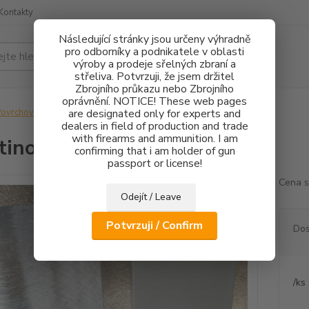
Kontakty
Následující stránky jsou určeny výhradně
pro odborníky a podnikatele v oblasti
Hledat
výroby a prodeje sřelných zbraní a
střeliva. Potvrzuji, že jsem držitel
Zbrojního průkazu nebo Zbrojního
oprávnění. NOTICE! These web pages
ovrchové úpravy
are designated only for experts and
Balotinování
dealers in field of production and trade
with firearms and ammunition. I am
tinování
confirming that i am holder of gun
passport or license!
Cena s
Odejít / Leave
Potvrzuji / Confirm
Dos
/
ks