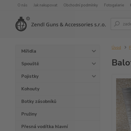
O nás
Jak nakupovat
Obchodní podmínky
Fotogalerie
Úvod
P
Mířidla
Balo
Spouště
Pojistky
Kohouty
Botky zásobníků
Pružiny
Přesná vodítka hlavní